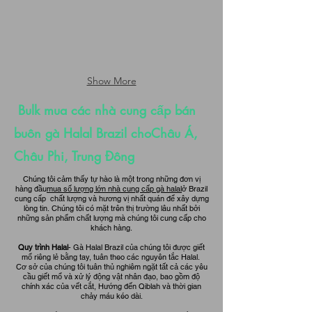
Show More
Bulk mua các nhà cung cấp bán
buôn gà Halal Brazil cho
Châu Á
,
Châu Phi, Trung Đông
Chúng tôi cảm thấy tự hào là một trong những đơn vị
hàng đầu
mua số lượng lớn nhà cung cấp gà halal
ở Brazil
cung cấp chất lượng và hương vị nhất quán để xây dựng
lòng tin.
Chúng tôi có mặt trên thị trường lâu nhất bởi
những sản phẩm chất lượng mà chúng tôi cung cấp cho
khách hàng.
Quy trình Halal
- Gà Halal Brazil của chúng tôi được giết
mổ riêng lẻ bằng tay, tuân theo các nguyên tắc Halal.
Cơ sở của chúng tôi tuân thủ nghiêm ngặt tất cả các yêu
cầu giết mổ và xử lý động vật nhân đạo, bao gồm độ
chính xác của vết cắt, Hướng đến Qiblah và thời gian
chảy máu kéo dài.