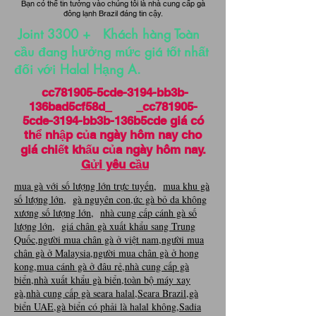
Bạn có thể tin tưởng vào chúng tôi là nhà cung cấp gà
đông lạnh Brazil đáng tin cậy.
Joint 3300 + Khách hàng Toàn
cầu đang hưởng mức giá tốt nhất
đối với Halal Hạng A.
cc781905-5cde-3194-bb3b-
136bad5cf58d_ _cc781905-
5cde-3194-bb3b-136b5cde giá có
thể nhập của ngày hôm nay cho
giá chiết khấu của ngày hôm nay.
Gửi yêu cầu
mua gà với số lượng lớn trực tuyến
,
mua khu gà
số lượng lớn
,
gà nguyên con
,
ức gà bỏ da không
xương số lượng lớn
,
nhà cung cấp cánh gà số
lượng lớn
,
giá chân gà xuất khẩu sang Trung
Quốc
,
người mua chân gà ở việt nam
,
người mua
chân gà ở Malaysia
,
người mua chân gà ở hong
kong
,
mua cánh gà ở đâu rẻ
,
nhà cung cấp gà
biển
,
nhà xuất khẩu gà biển
,
toàn bộ máy xay
gà
,
nhà cung cấp gà seara halal
,
Seara Brazil
,
gà
biển UAE
,
gà biển có phải là halal không
,
Sadia