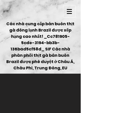
Các nhà cung cấp bán buôn thịt
gà đông lạnh Brazil được xếp
hạng cao nhất! _Cc781905-
5cde-3194-bb3b-
136bad5cf58d_ SIF Các nhà
phân phối thịt gà bán buôn
Brazil được phê duyệt ở Châu Á,
Châu Phi, Trung Đông, EU