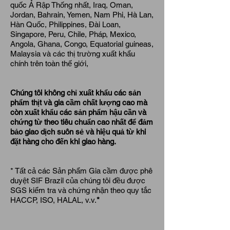
quốc Ả Rập Thống nhất, Iraq, Oman,
Jordan, Bahrain, Yemen, Nam Phi, Hà Lan,
Hàn Quốc, Philippines, Đài Loan,
Singapore, Peru, Chile, Pháp, Mexico,
Angola, Ghana, Congo, Equatorial guineas,
Malaysia và các thị trường xuất khẩu
chính trên toàn thế giới,
Chúng tôi không chỉ xuất khẩu các sản
phẩm thịt và gia cầm chất lượng cao mà
còn xuất khẩu các sản phẩm hậu cần và
chứng từ theo tiêu chuẩn cao nhất để đảm
bảo giao dịch suôn sẻ và hiệu quả từ khi
đặt hàng cho đến khi giao hàng.
* Tất cả các Sản phẩm Gia cầm được phê
duyệt SIF Brazil của chúng tôi đều được
SGS kiểm tra và chứng nhận theo quy tắc
HACCP, ISO, HALAL, v.v.
*