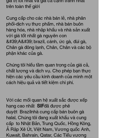
giá trị tốt nhất và giá cả cạnh tranh nhất
trên toàn thế giới
Cung cấp cho các nhà bán lẻ, nhà phân
phối-dịch vụ thực phẩm, nhà bán buôn
hàng hóa, nhà nhập khẩu và nhà sản xuất
với giá tốt nhất gà nguyên con
&#39;A&#39; brazil, cánh, ức gà, đùi gà,
Chân gà đông lạnh, Chân, Chân và các bộ
phận khác của gà.
Chúng tôi hiểu tầm quan trọng của giá cả,
chất lượng và dịch vụ.
Cho phép bạn thực
hiện các yêu cầu kinh doanh của mình một
cách hiệu quả và tiết kiệm chi phí.
Với các mối quan hệ xuất sắc được xếp
hạng cao nhất
SIF
đã được phê
duyệt
Brazil
nhà cung cấp bán buôn gà
halal, Chúng tôi đang xuất khẩu và cung
cấp to Nhật Bản, Trung Quốc, Hồng Kông,
Ả Rập Xê Út, Việt Nam, Vương quốc Anh,
Kuwait, Bahrain, Qatar, Các Tiểu vương