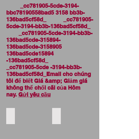
_cc781905-5cde-3194-
bbc78190558bad5 3158 bb3b-
136bad5cf58d_ _cc781905-
5cde-3194-bb3b-136bad5cf58d_
_cc781905-5cde-3194-bb3b-
136bad5cde-315894-
136bad5cde-3158905
136bad5cde15894
-136bad5cf58d_
_cc781905-5cde -3194-bb3b-
136bad5cf58d_Email cho chúng
tôi để biết Giá &amp; Giảm giá
không thể chối cãi của Hôm
nay.
Gửi yêu cầu
Whole Chicken Griller wholesale supplier
Whole Chicken Broiler