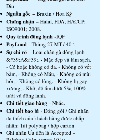
Đùi
Nguồn gốc
– Braxin / Hoa Kỳ
Chứng nhận
– Halal, FDA; HACCP;
ISO9001; 2008.
Quy trình đông lạnh
-IQF.
PayLoad
- Thùng 27 MT / 40 ′.
Sự chỉ rõ
– Loại chân gà đông lạnh
&#39;A&#39;. - Mặc đẹp và làm sạch,
- Có hoặc không có da. - Không có vết
bầm, - Không có Máu, - Không có mùi
hôi, - Không có lông. - Không bị gãy
xương, - Khô, độ ẩm dưới 5%, 100%
tươi và đông lạnh.
Chi tiết giao hàng
- Nhắc.
Chi tiết bao bì
- Đóng gói / Ghi nhãn
ưa thích của khách hàng được chấp
nhận: Túi polybag / hộp carton.
Ghi nhãn Ưu tiên là Accepted -
Polybag / hộp carton 10 kg.