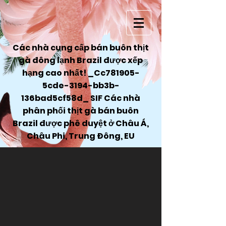
Các nhà cung cấp bán buôn thịt
gà đông lạnh Brazil được xếp
hạng cao nhất! _Cc781905-
5cde-3194-bb3b-
136bad5cf58d_ SIF Các nhà
phân phối thịt gà bán buôn
Brazil được phê duyệt ở Châu Á,
Châu Phi, Trung Đông, EU