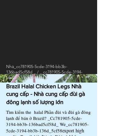
Nhà
_cc781905-5cde-3194-bb3b-
136bad5cf58d _ / _ cc781905-5cde-3194-
bb3b-136bad5cf58d_
Gà đông lạnh
Brazil Halal Chicken Legs Nhà
cung cấp - Nhà cung cấp đùi gà
đông lạnh số lượng lớn
Tìm kiếm the halal Phần đùi và đùi gà đông
lạnh để bán ở Brazil? _Cc781905-5cde-
3194-bb3b-136bad5cf58d_ We_cc781905-
export high
5cde-3194-bb3b-136d_5cf58