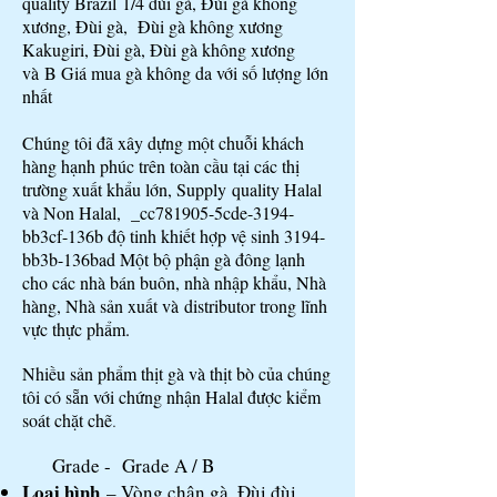
quality Brazil
1/4 đùi gà, Đùi gà không
xương, Đùi gà, Đùi gà không xương
Kakugiri, Đùi gà, Đùi gà không xương
và B Giá mua gà không da với số lượng lớn
nhất
Chúng tôi đã xây dựng một chuỗi khách
hàng hạnh phúc trên toàn cầu tại các thị
trường xuất khẩu lớn, Supply quality Halal
và Non Halal, _cc781905-5cde-3194-
bb3cf-136b độ tinh khiết hợp vệ sinh 3194-
bb3b-136bad Một bộ phận gà đông lạnh
cho các nhà bán buôn, nhà nhập khẩu, Nhà
hàng, Nhà sản xuất và distributor trong lĩnh
vực thực phẩm.
Nhiều sản phẩm thịt gà và thịt bò của chúng
tôi có sẵn với chứng nhận Halal được kiểm
soát chặt chẽ
.
Grade - Grade A / B​
Loại hình
– Vòng chân gà, Đùi đùi,