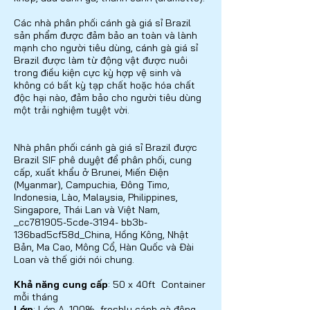
Các nhà phân phối cánh gà giá sỉ Brazil
sản phẩm được đảm bảo an toàn và lành
mạnh cho người tiêu dùng, cánh gà giá sỉ
Brazil được làm từ động vật được nuôi
trong điều kiện cực kỳ hợp vệ sinh và
không có bất kỳ tạp chất hoặc hóa chất
độc hại nào, đảm bảo cho người tiêu dùng
một trải nghiệm tuyệt vời.
Nhà phân phối cánh gà giá sỉ Brazil được
Brazil SIF phê duyệt để phân phối, cung
cấp, xuất khẩu ở Brunei, Miến Điện
(Myanmar), Campuchia, Đông Timo,
Indonesia, Lào, Malaysia, Philippines,
Singapore, Thái Lan và Việt Nam,
_cc781905-5cde-3194- bb3b-
136bad5cf58d_China, Hồng Kông, Nhật
Bản, Ma Cao, Mông Cổ, Hàn Quốc và Đài
Loan và thế giới nói chung.
Khả năng cung cấp
: 50 x 40ft Container
mỗi tháng
Lớp
: Lớp A. 100% freshly cánh gà đông