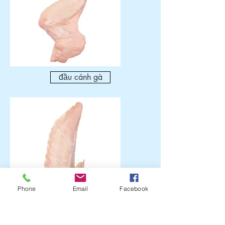
đầu cánh gà
Phone
Email
Facebook
Ba cánh chung