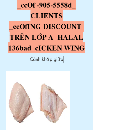
_ccOf -905-5558d_
CLIENTS
_ccOfING
DISCOUNT
TRÊN LỚP A HALAL
136bad_cICKEN WING
Cánh khớp giữa