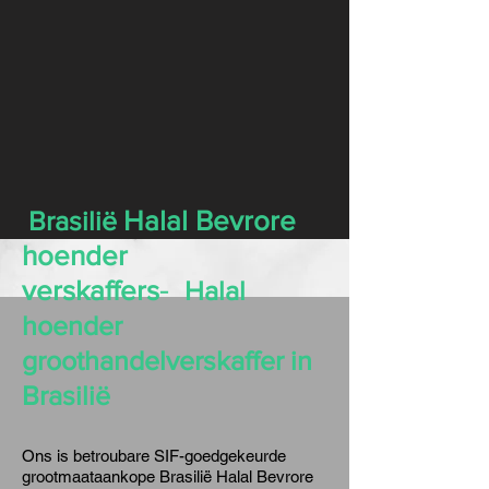
Brasilië
Halal Bevrore
hoender
-
verskaffers
Halal
hoender
groothandelverskaffer in
Brasilië
Ons is betroubare SIF-goedgekeurde
grootmaataankope Brasilië Halal Bevrore