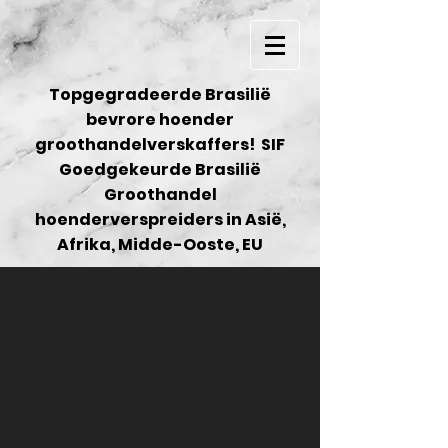
Topgegradeerde Brasilië
bevrore hoender
groothandelverskaffers! SIF
Goedgekeurde Brasilië
Groothandel
hoenderverspreiders in Asië,
Afrika, Midde-Ooste, EU