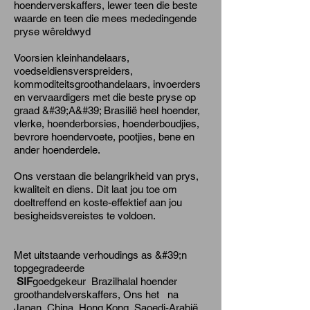
hoenderverskaffers, lewer teen die beste
waarde en teen die mees mededingende
pryse wêreldwyd
Voorsien kleinhandelaars,
voedseldiensverspreiders,
kommoditeitsgroothandelaars, invoerders
en vervaardigers met die beste pryse op
graad &#39;A&#39; Brasilië heel hoender,
vlerke, hoenderborsies, hoenderboudjies,
bevrore hoendervoete, pootjies, bene en
ander hoenderdele.
Ons verstaan die belangrikheid van prys,
kwaliteit en diens.
Dit laat jou toe om
doeltreffend en koste-effektief aan jou
besigheidsvereistes te voldoen.
Met uitstaande verhoudings as &#39;n
topgegradeerde
SIF
goedgekeur
Brazil
halal hoender
groothandelverskaffers, Ons het na
Japan, China, Hong Kong, Saoedi-Arabië,