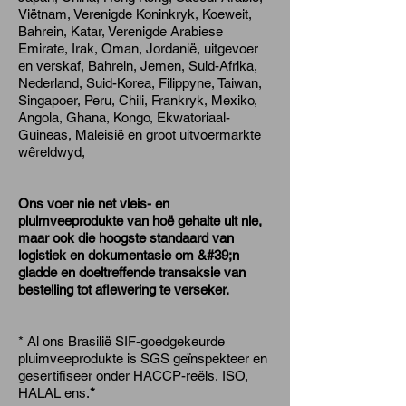
Viëtnam, Verenigde Koninkryk, Koeweit,
Bahrein, Katar, Verenigde Arabiese
Emirate, Irak, Oman, Jordanië, uitgevoer
en verskaf, Bahrein, Jemen, Suid-Afrika,
Nederland, Suid-Korea, Filippyne, Taiwan,
Singapoer, Peru, Chili, Frankryk, Mexiko,
Angola, Ghana, Kongo, Ekwatoriaal-
Guineas, Maleisië en groot uitvoermarkte
wêreldwyd,
Ons voer nie net vleis- en
pluimveeprodukte van hoë gehalte uit nie,
maar ook die hoogste standaard van
logistiek en dokumentasie om &#39;n
gladde en doeltreffende transaksie van
bestelling tot aflewering te verseker.
* Al ons Brasilië SIF-goedgekeurde
pluimveeprodukte is SGS geïnspekteer en
gesertifiseer onder HACCP-reëls, ISO,
HALAL ens.
*