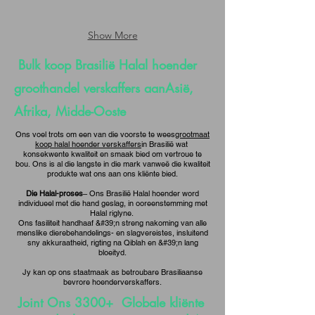
Show More
Bulk koop Brasilië Halal hoender
groothandel verskaffers aan
Asië
,
Afrika, Midde-Ooste
Ons voel trots om een van die voorste te wees
grootmaat
koop halal hoender verskaffers
in Brasilië wat
konsekwente kwaliteit en smaak bied om vertroue te
bou.
Ons is al die langste in die mark vanweë die kwaliteit
produkte wat ons aan ons kliënte bied.
Die Halal-proses
– Ons Brasilië Halal hoender word
individueel met die hand geslag, in ooreenstemming met
Halal riglyne.
Ons fasiliteit handhaaf &#39;n streng nakoming van alle
menslike dierebehandelings- en slagvereistes, insluitend
sny akkuraatheid, rigting na Qiblah en &#39;n lang
bloeityd.
Jy kan op ons staatmaak as betroubare Brasiliaanse
bevrore hoenderverskaffers.
Joint Ons 3300+ Globale kliënte