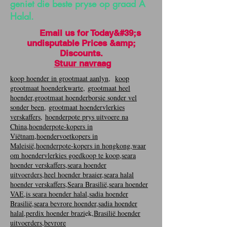
geniet die beste pryse op graad A
Halal.
Email us for Today&#39;s
undisputable Prices &amp;
Discounts.
Stuur navraag
koop hoender in grootmaat aanlyn
,
koop
grootmaat hoenderkwarte
,
grootmaat heel
hoender
,
grootmaat hoenderborsie sonder vel
sonder been
,
grootmaat hoendervlerkies
verskaffers
,
hoenderpote prys uitvoere na
China
,
hoenderpote-kopers in
Viëtnam
,
hoendervoetkopers in
Maleisië
,
hoenderpote-kopers in hongkong
,
waar
om hoendervlerkies goedkoop te koop
,
seara
hoender verskaffers
,
seara hoender
uitvoerders
,
heel hoender braaier
,
seara halal
hoender verskaffers
,
Seara Brasilië
,
seara hoender
VAE
,
is seara hoender halal
,
sadia hoender
Brasilië
,
seara bevrore hoender
,
sadia hoender
halal
,
perdix hoender brazi
ek,
Brasilië hoender
uitvoerders
,
bevrore