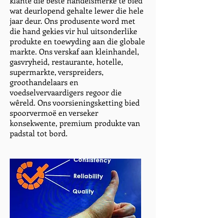
klante die beste handelsmerke te bied
wat deurlopend gehalte lewer die hele
jaar deur. Ons produsente word met
die hand gekies vir hul uitsonderlike
produkte en toewyding aan die globale
markte. Ons verskaf aan kleinhandel,
gasvryheid, restaurante, hotelle,
supermarkte, verspreiders,
groothandelaars en
voedselvervaardigers regoor die
wêreld. Ons voorsieningsketting bied
spoorvermoë en verseker
konsekwente, premium produkte van
padstal tot bord.