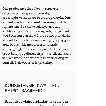
Ons produsente skep &#39;n stresvrye
omgewing deur goed vervaardigde en
gevestigde, volhoubare boerderypraktyke. Ons
verskaf produkte van ondernemings wat die
riglyne van &#39;n wêreldwye erkende
sertifiseringsprogram streng volg wat gebruik
word om een van die wêreld se hoogste vlakke
van voldoening te demonstreer_cc781905-5cde-
3194-bad5cf58ds met dierestandaarde-
welf158_bb3b- en dierestandaarde. Ons plaas
groot belang op dierewelsyn – van die aankoms
van vee by die ondernemings, verwerking en
deur die hele voorsieningsketting.
KONSISTENSIE, KWALITEIT,
BETROUBAARHEID
Brasilië se vleisverskaffer is trots om