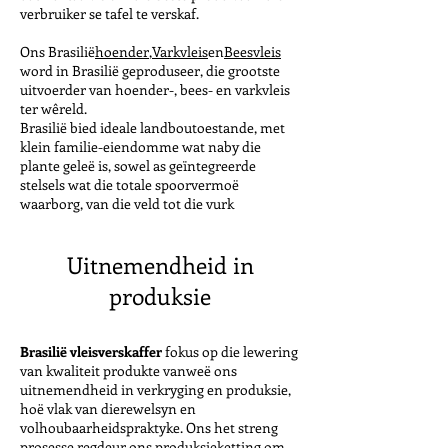
verbruiker se tafel te verskaf.
Ons Brasilië
hoender
,
Varkvleis
en
Beesvleis
word in Brasilië geproduseer, die grootste
uitvoerder van hoender-, bees- en varkvleis
ter wêreld.
Brasilië bied ideale landboutoestande, met
klein familie-eiendomme wat naby die
plante geleë is, sowel as geïntegreerde
stelsels wat die totale spoorvermoë
waarborg, van die veld tot die vurk
Uitnemendheid in
produksie
Brasilië vleisverskaffer
fokus op die lewering
van kwaliteit produkte vanweë ons
uitnemendheid in verkryging en produksie,
hoë vlak van dierewelsyn en
volhoubaarheidspraktyke. Ons het streng
prosesse regdeur ons produksieketting om