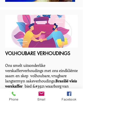
VOLHOUBARE VERHOUDINGS
Ons smelt uitsonderlike
verskafferverhoudings met ons eindkliënte
saam en skep volhoubare, vrugbare
langtermyn sakeverhoudings.
Brasilië vleis
verskaffer
bied &#39;n waarborg van
aanbod die hele jaar deur, wat is wat ons
kliënte vereis.
Phone
Email
Facebook
Certificates