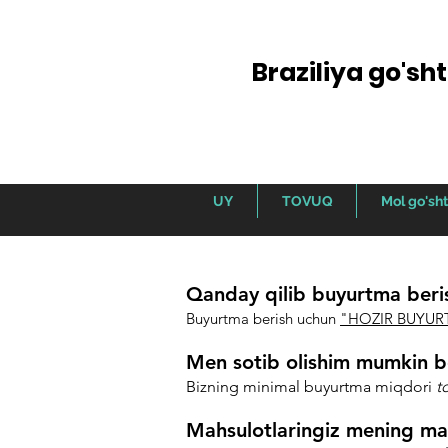
Braziliya go'sh
UY
TOVUQ
Mol go'sht
Qanday qilib buyurtma ber
Buyurtma berish uchun
"HOZIR BUYUR
Men sotib olishim mumkin b
Bizning minimal buyurtma miqdori
t
Mahsulotlaringiz mening man