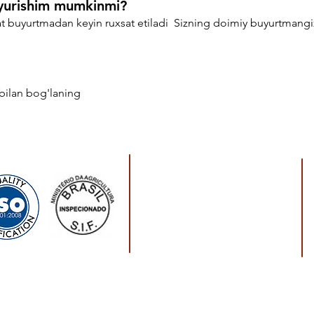
uyurishim mumkinmi?
qat buyurtmadan keyin ruxsat etiladi
Sizning doimiy buyurtmangiz
z bilan bog'laning
Mahsulotlarimiz
Muzlatilgan tovuq
Muzlatilgan cho'chqa
go'shti
Muzlatilgan mol go'shti