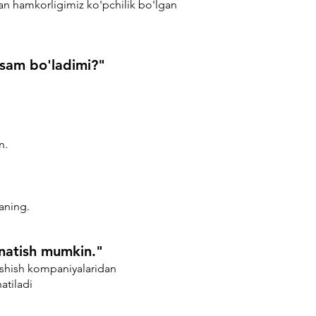
an hamkorligimiz ko'pchilik bo'lgan
lsam bo'ladimi?"
n.
aning.
natish mumkin."
ashish kompaniyalaridan
atiladi