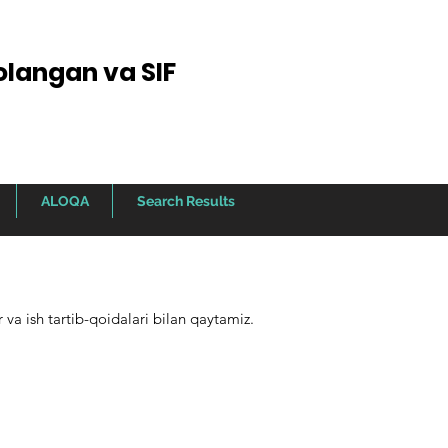
olangan va SIF
ALOQA
Search Results
r va ish tartib-qoidalari bilan qaytamiz.