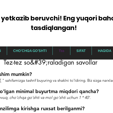
t yetkazib beruvchi! Eng yuqori bah
tasdiqlangan!
i
CHO'CHQA GO'SHTI
Tss
SIFAT
HAQIDA
Tez-tez so&#39;raladigan savollar
ishim mumkin?
T
" sahifamizga tashrif buyuring va shaklni to'ldiring. Biz sizga narxla
o'lgan minimal buyurtma miqdori qancha?
ovuq, cho'chqa go'shti va mol go'shti uchun 1 * 40'.
zilimga kirishga ruxsat berilganmi?