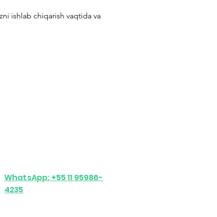
ni ishlab chiqarish vaqtida va
Bizning kompaniyamiz
Biz haqimizda
Galereya
Aloqa
WhatsApp: +55 11 95986-
4235