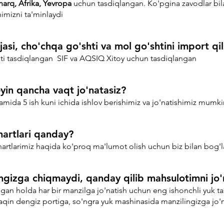
harq, Afrika, Yevropa
uchun tasdiqlangan. Ko'pgina zavodlar bil
himizni ta'minlaydi
asi, cho'chqa go'shti va mol go'shtini import qi
ati tasdiqlangan
SIF va AQSIQ Xitoy uchun tasdiqlangan
in qancha vaqt jo'natasiz?
mida 5 ish kuni ichida ishlov berishimiz va jo'natishimiz mumki
shartlari qanday?
hartlarimiz haqida ko'proq ma'lumot olish uchun biz bilan bog'l
gizga chiqmaydi, qanday qilib mahsulotimni jo'
gan holda har bir manzilga jo'natish uchun eng ishonchli yuk t
qin dengiz portiga, so'ngra yuk mashinasida manzilingizga jo'n