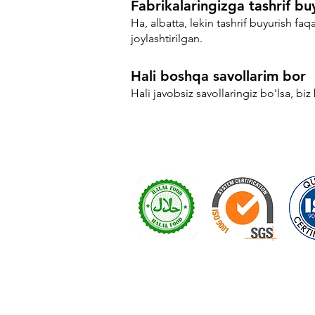
Fabrikalaringizga tashrif b
Ha, albatta, lekin tashrif buyurish fa
joylashtirilgan.
Hali boshqa savollarim bor
Hali javobsiz savollaringiz bo'lsa, bi
Sertifikatlar