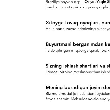
Braziliya hayvon oqsili
Osiyo, Yaqin S
barcha import qoidalariga rioya qilis
Xitoyga tovuq oyoqlari, panj
Ha, albatta, zavodlarimizning aksariy
Buyurtmani berganimdan key
Talab qilingan miqdorga qarab, biz ka
Sizning ishlash shartlari va 
Iltimos, bizning moslashuvchan ish s
Mening boradigan joyim den
Biz multimodal jo'natishdan foydalan
foydalanamiz. Mahsulot avvalo eng ya