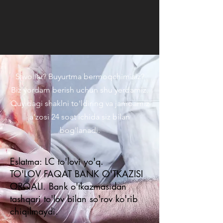
Savollar? Buyurtma bermoqchimisiz?
Biz yordam berish uchun shu yerdamiz.
Quyidagi shaklni to'ldiring va jamoamiz
a'zosi 24 soat ichida siz bilan
bog'lanadi.
Eslatma: LC to'lovi yo'q.
TO'LOV FAQAT BANK O'TKAZISI
ORQALI. Bank o'tkazmasidan
tashqari to'lov bilan so'rov ko'rib
chiqilmaydi.