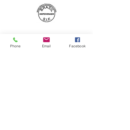
Mahsulotlarimiz
Muzlatilgan tovuq
Muzlatilgan cho'chqa go'shti
Phone
Email
Facebook
Muzlatilgan mol go'shti
Bizning kompaniyamiz
Biz haqimizda
Galereya
Aloqa
WhatsApp: +55 11 95986-4235