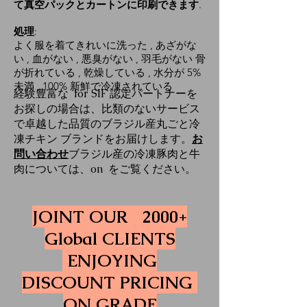
て真空パックとカートンに印刷できます
.
処理
:
よく服を着てきれいに洗った , あざがな
い , 血がない , 悪臭がない , 羽毛がない 骨
が折れている , 乾燥している , 水分が 5%
未満 , 100% 新鮮で冷凍されている
経験豊富な for SIF 認定パートナーを
お探しの場合は、比類のないサービス
で卓越した品質のブラジル産丸ごと冷
凍チキン ブランドをお届けします。
お
問い合わせ
ブラジル産の冷凍豚肉と牛
肉については、on をご覧ください。
JOINT OUR 2000+
Global CLIENTS
ENJOYING
DISCOUNT PRICING
ON GRADE