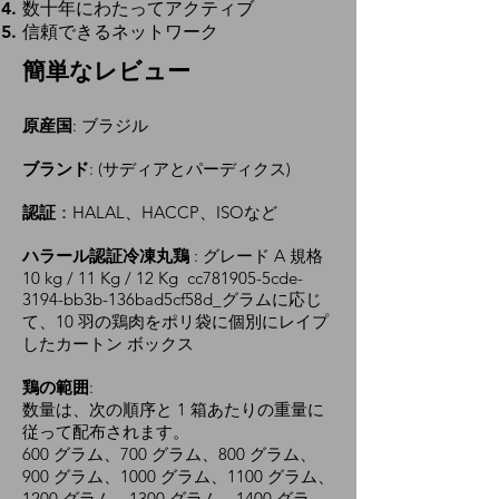
数十年にわたってアクティブ
信頼できるネットワーク
簡単なレビュー
原産国
: ブラジル
ブランド
: (サディアとパーディクス)
認証
：HALAL、HACCP、ISOなど
ハラール認証冷凍丸鶏
: グレード A 規格
10 kg / 11 Kg / 12 Kg cc781905-5cde-
3194-bb3b-136bad5cf58d_グラムに応じ
て、10 羽の鶏肉をポリ袋に個別にレイプ
したカートン ボックス
鶏の範囲
:
数量は、次の順序と 1 箱あたりの重量に
従って配布されます。
600 グラム、700 グラム、800 グラム、
900 グラム、1000 グラム、1100 グラム、
1200 グラム、1300 グラム、1400 グラ