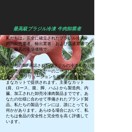
最高級ブラジル冷凍 牛肉卸業者
私たちは、完全に確立されたブラジル冷凍牛
肉の卸売業者、輸出業者、および流通業者で
す。最高の市場価格で。
私たちの
SIF
承認されたブラジルの冷凍牛肉
の卸売供給は、バイヤーのニーズに基づいた
カスタム ソリューションを提供するさまざ
まなカットで提供されます。主要なカット
(肩、ロース、腹、脚、ハム) から製造肉、内
臓、加工された卸売冷凍肉製品までです。あ
なたの仕様に合わせて準備されたブランド製
品。私たちの製品ラインには、誰にとっても
何かがあります。あらゆる場合において、私
たちは食品の安全性と完全性を高く評価して
います。