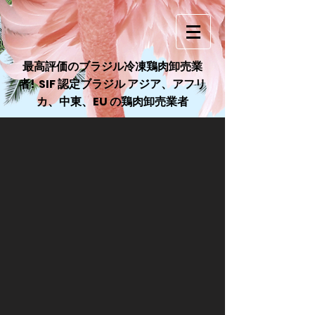
最高評価のブラジル冷凍鶏肉卸売業
者! SIF 認定ブラジル アジア、アフリ
カ、中東、EU の鶏肉卸売業者