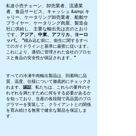
小売チェーン、卸売業者、流通業
私達
者、食品サービス、キャッシュ &amp; キ
ャリー、ケータリング卸売業者、船舶サ
プライヤー、ケータリング肉屋、製造会
社に供給し、主要な輸出先は次のとおり
です。
アジア、中東、アフリカ、ヨーロ
ッパ。
*
積み込む前に、衛生に関するすべ
てのガイドラインと基準に厳密に従います。
これにより、適切に管理された会社のプロセ
*
スと食品の安全性が保証されます。
すべての冷凍牛肉輸出製品は、到着時に品
質、温度、仕様について徹底的にチェックさ
れます。
認証
. 私たちは、これらの要件のそ
れぞれを満たすために何をする必要があるか
を知っており、生産の各段階で高品質のプロ
グラマーを実装して、クライアントとの関係
を育み続ける無害で健全な製品を保証しま
す.