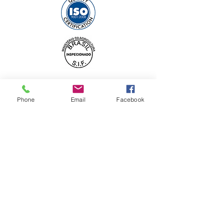
Ons produkte
Bevrore Hoender
Phone
Email
Facebook
Bevrore varkvleis
Bevrore beesvleis
Ons maatskappy
Oor ons
Galery
Kontak
WhatsApp: +55 11 95986-4235