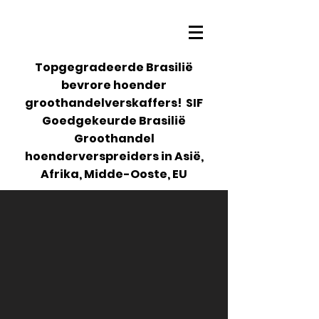
Topgegradeerde Brasilië
bevrore hoender
groothandelverskaffers! SIF
Goedgekeurde Brasilië
Groothandel
hoenderverspreiders in Asië,
Afrika, Midde-Ooste, EU