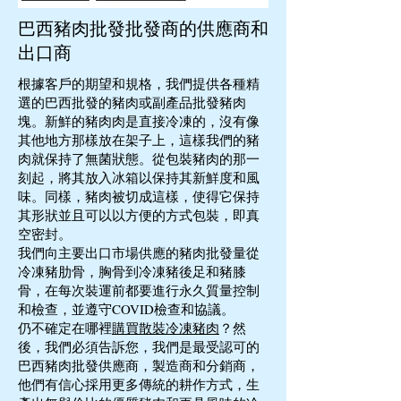
巴西豬肉批發批發商的供應商和
出口商
根據客戶的期望和規格，
我們提供各種精
選的巴西
批發的豬肉或副產品批發豬肉
塊。新鮮的豬肉肉是直接冷凍的，沒有像
其他地方那樣放在架子上，這樣我們的豬
肉就保持了無菌狀態。從包裝豬肉的那一
刻起，將其放入冰箱以保持其新鮮度和風
味。同樣，豬肉被切成這樣，使得它保持
其形狀並且可以以方便的方式包裝，即真
空密封。
我們向主要出口市場供應的豬肉批發量從
冷凍豬肋骨，胸骨到冷凍豬後足和豬膝
骨，在每次裝運前都要進行永久質量控制
和檢查，並遵守COVID檢查和協議。
仍不確定在哪裡
購買散裝冷凍豬肉
？然
後，我們必須告訴您，我們是最受認可的
巴西豬肉批發供應商，製造商和分銷商，
他們有信心採用更多傳統的耕作方式，生