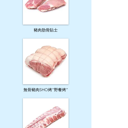
豬肉肋骨貼士
無骨豬肉SHO烤“野餐烤”