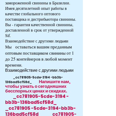
замороженной свинины в Бразилии.
Имея десятилетний опыт работы в
качестве глобального оптового
поставщика и дистрибьютора свинины.
Вы - гарантия качественной свинины,
доставленной в срок от утвержденной
Sif.
Взаимодействие с другими людьми
оставаться
вашим преданным
Мы
оптовым поставщиком свинины от 1
до 25 контейнеров в любой момент
времени.
Взаимодействие с другими людьми
_cc781905-5cde-3194 -bb3b-
Напишите нам,
136bad5cf58d_
чтобы узнать о сегодняшних
бесспорных ценах и скидках.
_cc781905-5cde-3194 -
bb3b-136bad5cf58d_
_cc781905 -5cde-3194-bb3b-
136bad5cf58d_ _cc781905-