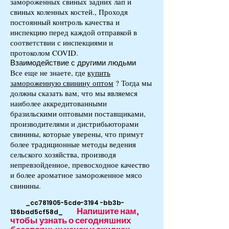
замороженных свиных задних лап и
свиных коленных костей., Проходя
постоянный контроль качества и
инспекцию перед каждой отправкой в ​​
соответствии с инспекциями и
протоколом COVID.
Взаимодействие с другими людьми
Все еще не знаете, где
купить
замороженную свинину оптом
? Тогда мы
должны сказать вам, что мы являемся
наиболее аккредитованными
бразильскими оптовыми поставщиками,
производителями и дистрибьюторами
свинины, которые уверены, что примут
более традиционные методы ведения
сельского хозяйства, производя
непревзойденное, превосходное качество
и более ароматное замороженное мясо
свинины.
_cc781905-5cde-3194 -bb3b-
Напишите нам,
136bad5cf58d_
чтобы узнать о сегодняшних