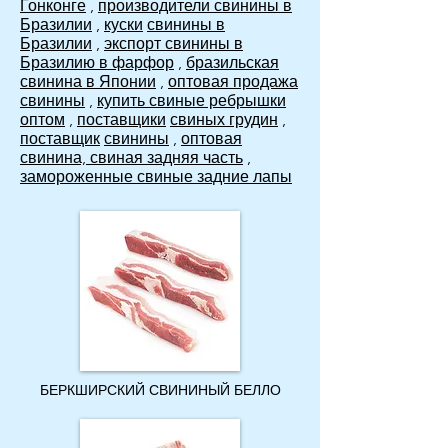
Гонконге
,
производители свинины в
Бразилии
,
куски
свинины в
Бразилии
,
экспорт свинины в
Бразилию в фарфор
,
бразильская
свинина в Японии
,
оптовая продажа
свинины
,
купить свиные ребрышки
оптом
,
поставщики
свиных грудин
,
поставщик
свинины
,
оптовая
свинина, свиная задняя часть
,
замороженные свиные задние лапы
БЕРКШИРСКИЙ СВИНИНЫЙ БЕЛЛО