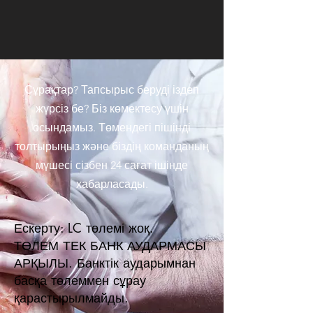
Сұрақтар? Тапсырыс беруді іздеп
жүрсіз бе? Біз көмектесу үшін
осындамыз. Төмендегі пішінді
толтырыңыз және біздің команданың
мүшесі сізбен 24 сағат ішінде
хабарласады.
Ескерту: LC төлемі жоқ.
ТӨЛЕМ ТЕК БАНК АУДАРМАСЫ
АРҚЫЛЫ. Банктік аударымнан
басқа төлеммен сұрау
қарастырылмайды.