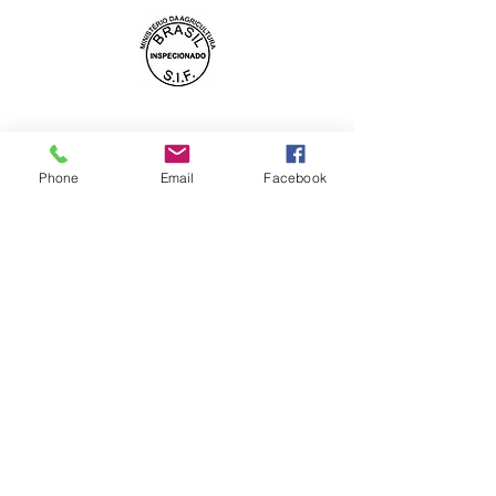
Біздің өнімдер
Мұздатылған тауық еті
Мұздатылған шошқа еті
Phone
Email
Facebook
Мұздатылған сиыр еті
Біздің компания
Біз туралы
Галерея
Байланыс
WhatsApp: +55 11 95986-4235