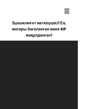
Бразилия ет жеткізушісі! Ең
жоғары бағаланған және SIF
мақұлданған!