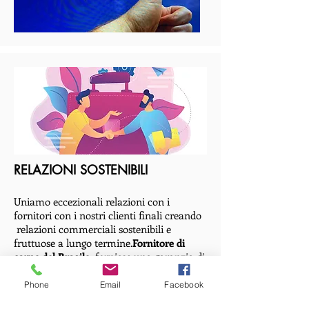
RELAZIONI SOSTENIBILI
Uniamo eccezionali relazioni con i
fornitori con i nostri clienti finali creando
relazioni commerciali sostenibili e
fruttuose a lungo termine.
Fornitore di
carne del Brasile
fornisce una garanzia di
fornitura tutto l&#39;anno, che è ciò che i
nostri clienti richiedono.
Phone
Email
Facebook