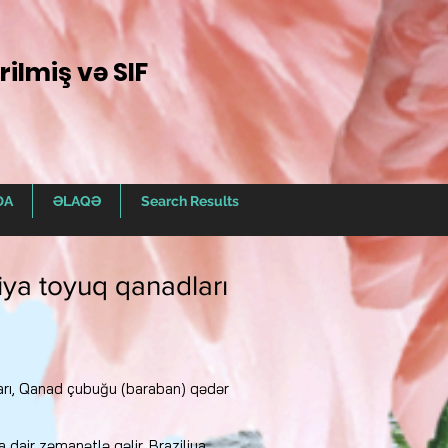
ilmiş və SIF
DA
ƏLAQƏ
Search Results
liya toyuq qanadları
ları, Qanad çubuğu (baraban) qədər
dair zəmanətlə gəlir, Braziliya