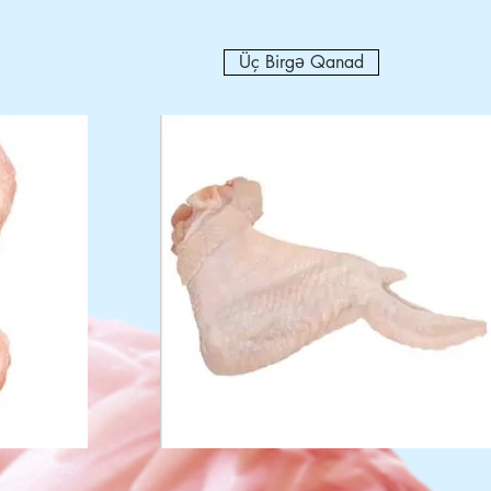
Üç Birgə Qanad