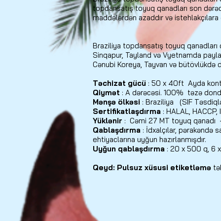
topdansatış toyuq qanadları son dərəcə 
maddələrdən azaddır və istehlakçılara 
Braziliya topdansatış toyuq qanadları 
Sinqapur, Tayland və Vyetnamda paylama
Cənubi Koreya, Tayvan və bütövlükdə 
Təchizat gücü
: 50 x 40ft
Ayda kon
Qiymət
: A dərəcəsi. 100%
təzə dond
Mənşə ölkəsi
: Braziliya
(SIF Təsdiql
Sertifikatlaşdırma
: HALAL, HACCP, 
Yüklənir
:
Cəmi 27 MT toyuq qanadı
Qablaşdırma
: İdxalçılar, pərakəndə 
ehtiyaclarına uyğun hazırlanmışdır.
Uyğun qablaşdırma
: 20 x 500 q, 6 x
Qeyd: Pulsuz xüsusi
etiketləmə
tək