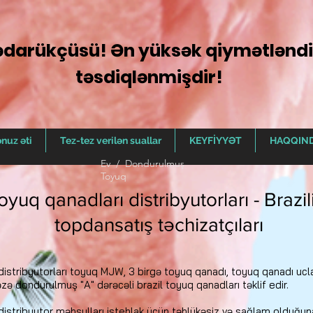
tədarükçüsü! Ən yüksək qiymətləndir
təsdiqlənmişdir!
nuz əti
Tez-tez verilən suallar
KEYFİYYƏT
HAQQIN
Ev
/
Dondurulmuş
Toyuq
oyuq qanadları distribyutorları - Brazi
topdansatış təchizatçıları
distribyutorları toyuq MJW, 3 birgə toyuq qanadı, toyuq qanadı uc
zə dondurulmuş "A" dərəcəli brazil toyuq qanadları təklif edir.
distribyutor məhsulları istehlak üçün təhlükəsiz və sağlam olduğuna 