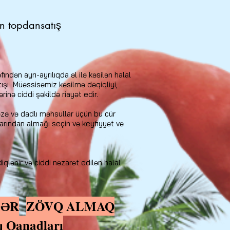
ın topdansatış
ndən ayrı-ayrılıqda əl ilə kəsilən halal
ışı
Müəssisəmiz kəsilmə dəqiqliyi,
nə ciddi şəkildə riayət edir.
əzə və dadlı məhsullar üçün bu cür
arından almağı seçin və keyfiyyət və
lənir və ciddi nəzarət edilən halal
LƏR
ZÖVQ ALMAQ
Qanadları