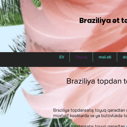
Braziliya ət 
EV
Toyuq
mal əti
do
Braziliya topdan t
Braziliya topdansatış toyuq qanadları 
müxtəlif kəsiklərdə və ya bütövlükdə tə
Braziliya topdansatış toyuq qanadları 