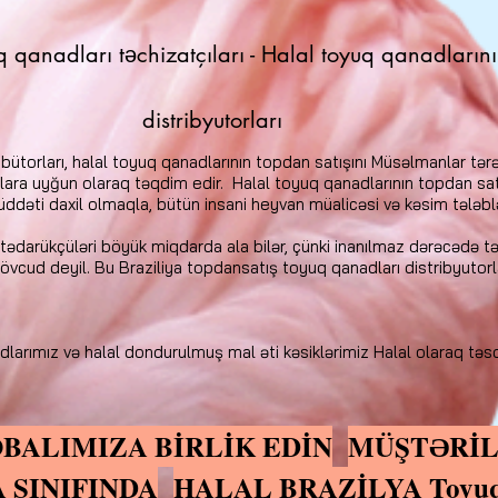
q qanadları təchizatçıları - Halal toyuq qanadların
distribyutorları
bütorları, halal toyuq qanadlarının topdan satışını Müsəlmanlar tərəfi
lara uyğun olaraq təqdim edir.
Halal toyuq qanadlarının topdan sat
əti daxil olmaqla, bütün insani heyvan müalicəsi və kəsim tələbləri
tədarükçüləri böyük miqdarda ala bilər, çünki inanılmaz dərəcədə t
vcud deyil. Bu Braziliya topdansatış toyuq qanadları distribyutorl
ımız və halal dondurulmuş mal əti kəsiklərimiz Halal olaraq təsdiq
OBALIMIZA BİRLİK EDİN
MÜŞTƏRİ
A SINIFINDA
HALAL BRAZİLYA Toyuq 