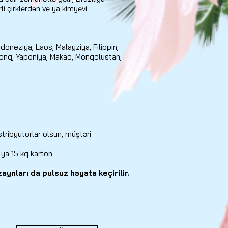
i çirklərdən və ya kimyəvi
oneziya, Laos, Malayziya, Filippin,
onq, Yaponiya, Makao, Monqolustan,
tribyutorlar olsun, müştəri
ya 15 kq karton
aynları da pulsuz həyata keçirilir.