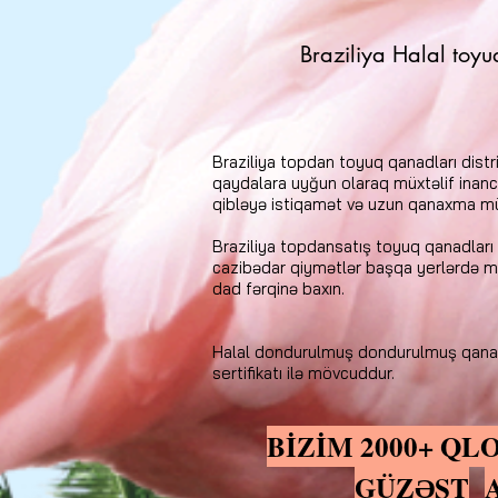
Braziliya Halal toyu
Braziliya topdan toyuq qanadları distri
qaydalara uyğun olaraq müxtəlif inanc
qibləyə istiqamət və uzun qanaxma müdd
Braziliya topdansatış toyuq qanadları 
cazibədar qiymətlər başqa yerlərdə mö
dad fərqinə baxın.
Halal dondurulmuş dondurulmuş qanadlar
sertifikatı ilə mövcuddur.
BİZİM 2000+ QL
GÜZƏŞT