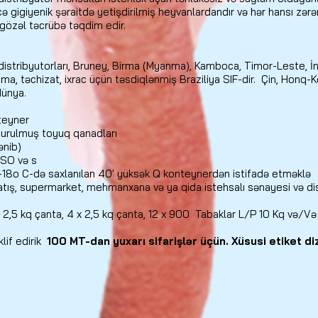
gigiyenik şəraitdə yetişdirilmiş heyvanlardandır və hər hansı zərərl
gözəl təcrübə təqdim edir.
distribyutorları, Bruney, Birma (Myanma), Kamboca, Timor-Leste, İnd
, təchizat, ixrac üçün təsdiqlənmiş Braziliya SIF-dir.
Çin, Honq-K
dünya.
teyner
urulmuş toyuq qanadları
ənib)
ISO və s
-18o C-də saxlanılan 40' yüksək Q konteynerdən istifadə etməklə
satış, supermarket, mehmanxana və ya qida istehsalı sənayesi və dis
 2,5 kq çanta, 4 x 2,5 kq çanta, 12 x 900
Tabaklar L/P 10 Kq və/Və 
lif edirik
100 MT-dan yuxarı sifarişlər üçün. Xüsusi etiket diz