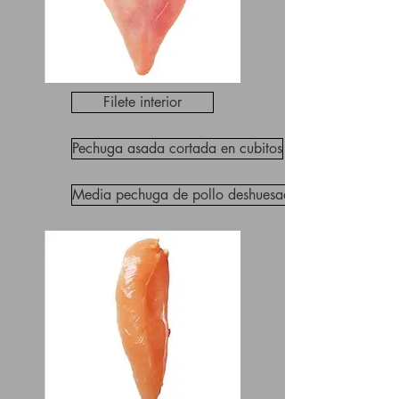
Filete interior
Pechuga asada cortada en cubitos
Media pechuga de pollo deshuesada y sin piel sin filet