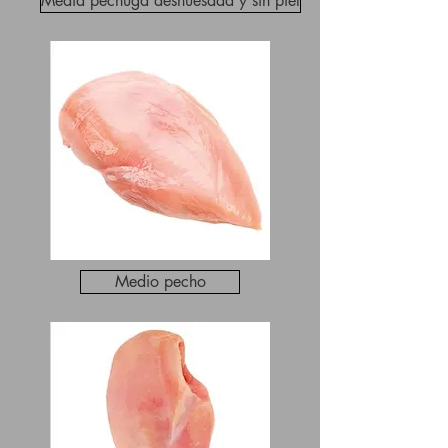
Media pechuga deshuesada y sin piel
Medio pecho