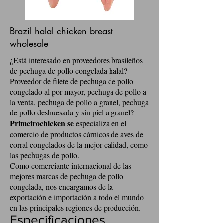
Brazil halal chicken breast
wholesale
¿Está interesado en proveedores brasileños
de pechuga de pollo congelada halal?
Proveedor de filete de pechuga de pollo
congelado al por mayor, pechuga de pollo a
la venta, pechuga de pollo a granel, pechuga
de pollo deshuesada y sin piel a granel?
Primeirochicken se
especializa en el
comercio de productos cárnicos de aves de
corral congelados de la mejor calidad, como
las pechugas de pollo.
Como comerciante internacional de las
mejores marcas de pechuga de pollo
congelada, nos encargamos de la
exportación e importación a todo el mundo
en las principales regiones de producción.
Especificaciones