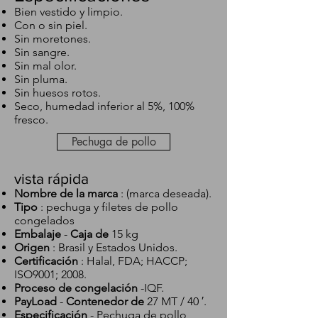
Bien vestido y limpio.
Con o sin piel.
Sin moretones.
Sin sangre.
Sin mal olor.
Sin pluma.
Sin huesos rotos.
Seco, humedad inferior al 5%, 100%
fresco.
Pechuga de pollo
vista rápida
Nombre de la marca
: (marca deseada).
Tipo
: pechuga y filetes de pollo
congelados
Embalaje
-
Caja de
15 kg
Origen
: Brasil y Estados Unidos.
Certificación
: Halal, FDA; HACCP;
ISO9001; 2008.
Proceso de congelación
-IQF.
PayLoad
-
Contenedor de
27 MT / 40 ′.
Especificación
- Pechuga de pollo